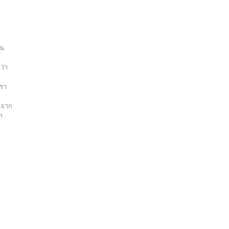
าน
ว่า
เรา
ม จาก
ก