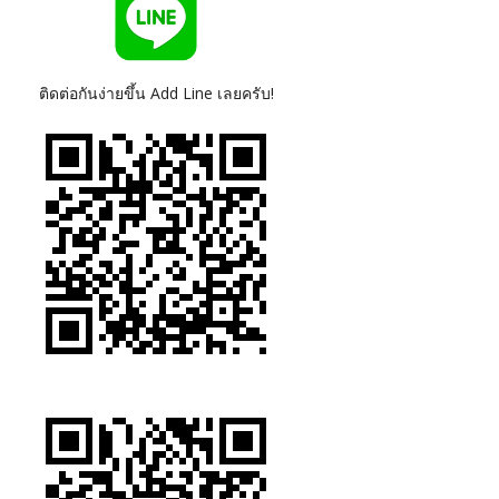
ติดต่อกันง่ายขึ้น Add Line เลยครับ!