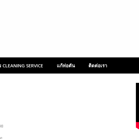
น้ำตัน ด้วยงูเหล็ก | w
 CLEANING SERVICE
แก้ท่อตัน
ติดต่อเรา
98
he