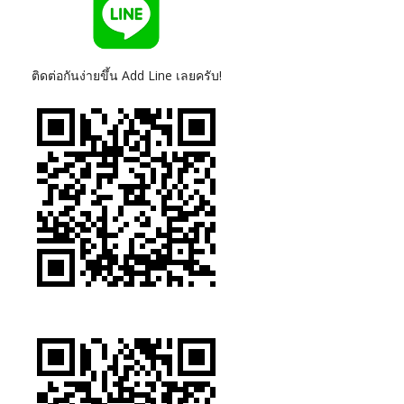
ติดต่อกันง่ายขึ้น Add Line เลยครับ!