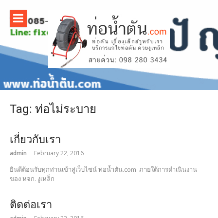
Skip
to
content
บริการ
แก้ไขท่อน้ำ
ตัน ด้วยงู
Tag:
ท่อไม่ระบาย
เหล็ก |
www.ท่อน้ํ
เกี่ยวกับเรา
admin
February 22, 2016
าตัน.com
ยินดีต้อนรับทุกท่านเข้าสู่เว็บไซน์ ท่อน้ำตัน.com ภายใต้การดำเนินงาน
ของ หจก. งูเหล็ก
ติดต่อเรา