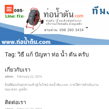
Skip
to
content
บริการ
แก้ไขท่อน้ำ
ตัน ด้วยงู
Tag:
วิธี แก้ ปัญหา ท่อ น้ำ ตัน ครับ
เหล็ก |
www.ท่อน้ํ
เกี่ยวกับเรา
admin
February 22, 2016
าตัน.com
ยินดีต้อนรับทุกท่านเข้าสู่เว็บไซน์ ท่อน้ำตัน.com ภายใต้การดำเนินงาน
ของ หจก. งูเหล็ก
ติดต่อเรา